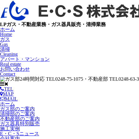
LPガス・不動産業務・ガス器具販売・清掃業務
ホーム
Home
ガス
Gas
清掃
Cleaning
アパート・マンション
Real estate
お問い合わせ
Contact
TEL
MAP
MAIL
ホーム
ガス部のご案内
清掃部のご案内
不動産部のご案内
ガス器具特別販売
施工実例
E・C・Sニュース
会社案内