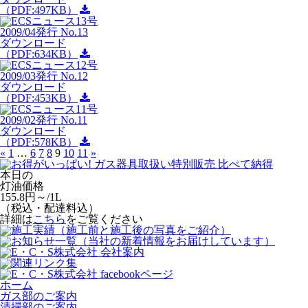
（PDF:497KB）
2009/04発行 No.13
ダウンロード
（PDF:634KB）
2009/03発行 No.12
ダウンロード
（PDF:453KB）
2009/02発行 No.11
ダウンロード
（PDF:578KB）
«
1
…
6
7
8
9
10
11
»
本日の
灯油価格
155.8
円～/1L
（
税込・配達料込
）
詳細は
こちら
をご覧ください
ホーム
ガス部のご案内
清掃部のご案内