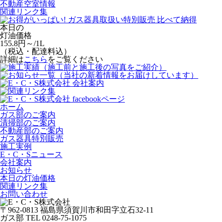
不動産空室情報
関連リンク集
本日の
灯油価格
155.8
円～/1L
（
税込・配達料込
）
詳細は
こちら
をご覧ください
ホーム
ガス部のご案内
清掃部のご案内
不動産部のご案内
ガス器具特別販売
施工実例
E・C・Sニュース
会社案内
お知らせ
本日の灯油価格
関連リンク集
お問い合わせ
〒962-0813 福島県須賀川市和田字立石32-11
ガス部 TEL 0248-75-1075