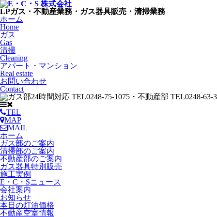
LPガス・不動産業務・ガス器具販売・清掃業務
ホーム
Home
ガス
Gas
清掃
Cleaning
アパート・マンション
Real estate
お問い合わせ
Contact
TEL
MAP
MAIL
ホーム
ガス部のご案内
清掃部のご案内
不動産部のご案内
ガス器具特別販売
施工実例
E・C・Sニュース
会社案内
お知らせ
本日の灯油価格
不動産空室情報