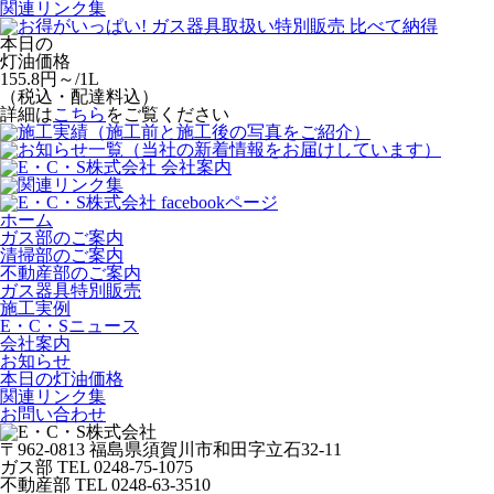
関連リンク集
本日の
灯油価格
155.8
円～/1L
（
税込・配達料込
）
詳細は
こちら
をご覧ください
ホーム
ガス部のご案内
清掃部のご案内
不動産部のご案内
ガス器具特別販売
施工実例
E・C・Sニュース
会社案内
お知らせ
本日の灯油価格
関連リンク集
お問い合わせ
〒962-0813 福島県須賀川市和田字立石32-11
ガス部 TEL 0248-75-1075
不動産部 TEL 0248-63-3510