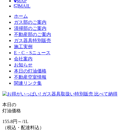
MAP
MAIL
ホーム
ガス部のご案内
清掃部のご案内
不動産部のご案内
ガス器具特別販売
施工実例
E・C・Sニュース
会社案内
お知らせ
本日の灯油価格
不動産空室情報
関連リンク集
本日の
灯油価格
155.8
円～/1L
（
税込・配達料込
）