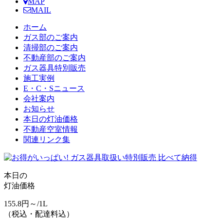
MAP
MAIL
ホーム
ガス部のご案内
清掃部のご案内
不動産部のご案内
ガス器具特別販売
施工実例
E・C・Sニュース
会社案内
お知らせ
本日の灯油価格
不動産空室情報
関連リンク集
本日の
灯油価格
155.8
円～/1L
（
税込・配達料込
）