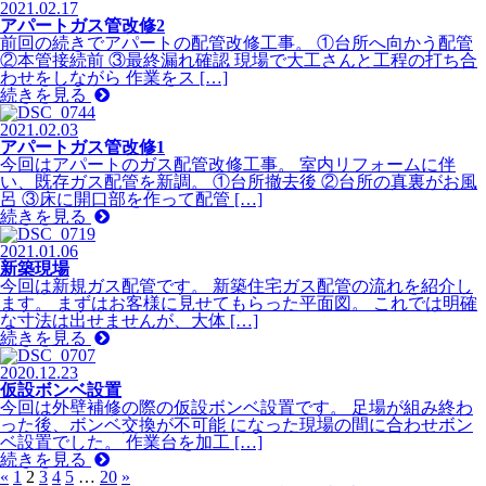
2021.02.17
アパートガス管改修2
前回の続きでアパートの配管改修工事。 ①台所へ向かう配管
②本管接続前 ③最終漏れ確認 現場で大工さんと工程の打ち合
わせをしながら 作業をス […]
続きを見る
2021.02.03
アパートガス管改修1
今回はアパートのガス配管改修工事。 室内リフォームに伴
い、既存ガス配管を新調。 ①台所撤去後 ②台所の真裏がお風
呂 ③床に開口部を作って配管 […]
続きを見る
2021.01.06
新築現場
今回は新規ガス配管です。 新築住宅ガス配管の流れを紹介し
ます。 まずはお客様に見せてもらった平面図。 これでは明確
な寸法は出せませんが、大体 […]
続きを見る
2020.12.23
仮設ボンベ設置
今回は外壁補修の際の仮設ボンベ設置です。 足場が組み終わ
った後、ボンベ交換が不可能 になった現場の間に合わせボン
ベ設置でした。 作業台を加工 […]
続きを見る
«
1
2
3
4
5
…
20
»