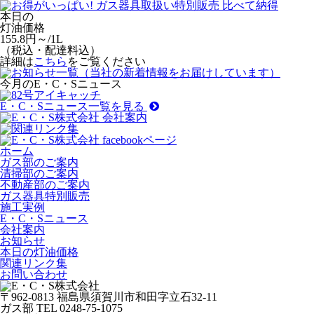
本日の
灯油価格
155.8
円～/1L
（
税込・配達料込
）
詳細は
こちら
をご覧ください
今月のE・C・Sニュース
E・C・Sニュース一覧を見る
ホーム
ガス部のご案内
清掃部のご案内
不動産部のご案内
ガス器具特別販売
施工実例
E・C・Sニュース
会社案内
お知らせ
本日の灯油価格
関連リンク集
お問い合わせ
〒962-0813 福島県須賀川市和田字立石32-11
ガス部 TEL 0248-75-1075