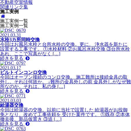
不動産空室情報
関連リンク集
施工実例
施工実例一覧
施工実例一覧
2021.03.31
水栓3カ所同時交換
今回はお風呂水栓と台所水栓の交換。更に、 浄水器を新たに
設置する工事です。 ①水栓材料 ②お風呂水栓交換 ③台所水栓
あれ、ここで写真がなく […]
続きを見る
2021.03.17
ビルトインコンロ交換
今回はオーブン接続のコンロ交換。 施工難所は接続金具の取
外し。それは何故か。 ↓難所の金具外しの前 金具外しがなぜ難
所なのか。それは、私の身 […]
続きを見る
2021.03.03
給湯器交換
今回は給湯器の交換。以前に当社で設置した 給湯器がお役御
免となり、改めて工事依頼を 受けた案件です。 ①既存 ②本体
撤去後、新品仮置き ③追 […]
続きを見る