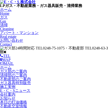
LPガス・不動産業務・ガス器具販売・清掃業務
ホーム
Home
ガス
Gas
清掃
Cleaning
アパート・マンション
Real estate
お問い合わせ
Contact
TEL
MAP
MAIL
ホーム
ガス部のご案内
清掃部のご案内
不動産部のご案内
ガス器具特別販売
施工実例
E・C・Sニュース
会社案内
お知らせ
本日の灯油価格
不動産空室情報