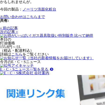
かもしれませんが。
今回の製品：
ノーリツ洗面化粧台
お問い合わせはこちらまで
共有:
« 前の記事
次の記事 »
本日の
灯油価格
155.8
円～/1L
（
税込・配達料込
）
詳細は
こちら
をご覧ください
今月のE・C・Sニュース
E・C・Sニュース一覧を見る