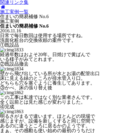
関連リンク集
施工実例一覧
住まいの簡易補修 No.6
施工実例
住まいの簡易補修 No.6
2016.11.16
日常で毎日数回は使用する場所ですね。
洗面化粧台の交換依頼の案件です。
①既設品
経過年数はおよそ20年。日焼けで黄ばんで
いる様子がみてとれます。
②既設品撤去
壁から飛び出している所が水とお湯の配管出口
床に見える緑のところが排水管入り口。
どちらも穴を塞ぐように養生してあります。
③かべ、床の張り替え後
この工事は私達ではなく別な業者さんです。
全く以前とは見た感じが変わりました。
④完成
明るさがまるで違います。ほとんどの現場で
感じますが、設備を新しくすると同じ空間で
あるのに違うところに居るかのようです。
まぁ、その感動も使い始めの最初のうちだけ