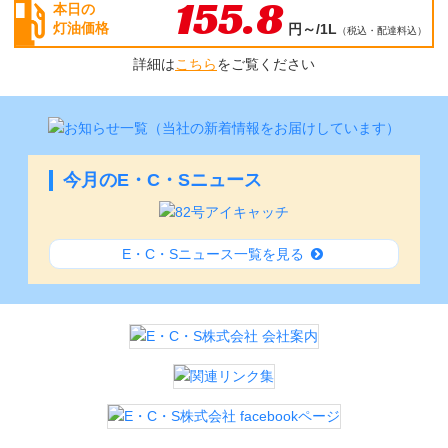
155.8
本日の
灯油価格
円～/1L
（
税込・配達料込
）
詳細は
こちら
をご覧ください
今月のE・C・Sニュース
E・C・Sニュース一覧を見る