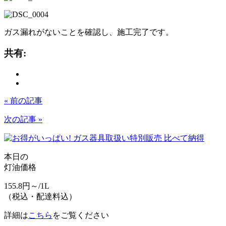
ガス漏れがないことを確認し、施工完了です。
共有:
« 前の記事
次の記事 »
本日の
灯油価格
155.8
円～/1L
（
税込・配達料込
）
詳細は
こちら
をご覧ください