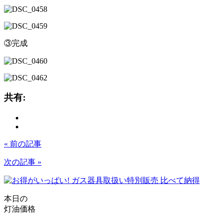
③完成
共有:
« 前の記事
次の記事 »
本日の
灯油価格