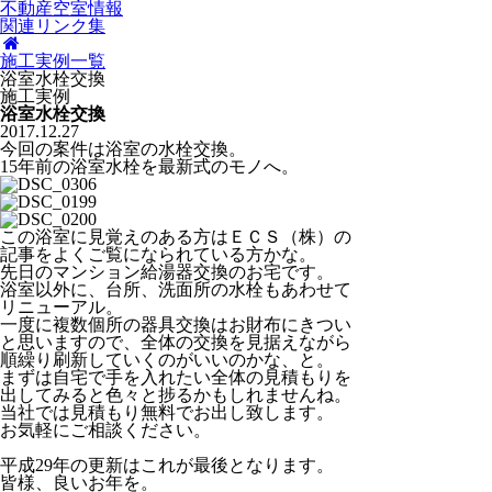
不動産空室情報
関連リンク集
施工実例一覧
浴室水栓交換
施工実例
浴室水栓交換
2017.12.27
今回の案件は浴室の水栓交換。
15年前の浴室水栓を最新式のモノへ。
この浴室に見覚えのある方はＥＣＳ（株）の
記事をよくご覧になられている方かな。
先日のマンション給湯器交換のお宅です。
浴室以外に、台所、洗面所の水栓もあわせて
リニューアル。
一度に複数個所の器具交換はお財布にきつい
と思いますので、全体の交換を見据えながら
順繰り刷新していくのがいいのかな、と。
まずは自宅で手を入れたい全体の見積もりを
出してみると色々と捗るかもしれませんね。
当社では見積もり無料でお出し致します。
お気軽にご相談ください。
平成29年の更新はこれが最後となります。
皆様、良いお年を。