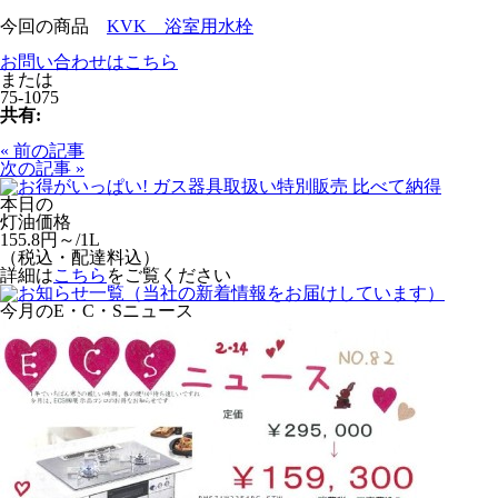
今回の商品
KVK 浴室用水栓
お問い合わせはこちら
または
75-1075
共有:
« 前の記事
次の記事 »
本日の
灯油価格
155.8
円～/1L
（
税込・配達料込
）
詳細は
こちら
をご覧ください
今月のE・C・Sニュース