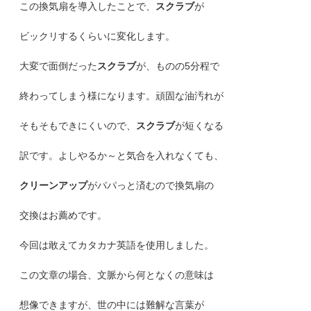
この換気扇を導入したことで、
スクラブ
が
ビックリするくらいに変化します。
大変で面倒だった
スクラブ
が、ものの5分程で
終わってしまう様になります。頑固な油汚れが
そもそもできにくいので、
スクラブ
が短くなる
訳です。よしやるか～と気合を入れなくても、
クリーンアップ
がパパっと済むので換気扇の
交換はお薦めです。
今回は敢えてカタカナ英語を使用しました。
この文章の場合、文脈から何となくの意味は
想像できますが、世の中には難解な言葉が