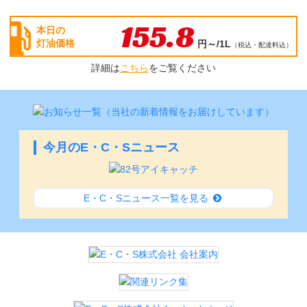
155.8
本日の
灯油価格
円～/1L
（
税込・配達料込
）
詳細は
こちら
をご覧ください
今月のE・C・Sニュース
E・C・Sニュース一覧を見る