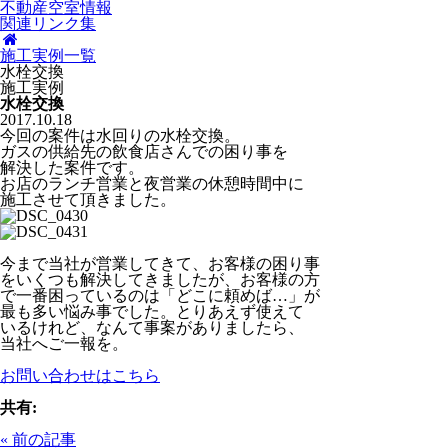
不動産空室情報
関連リンク集
施工実例一覧
水栓交換
施工実例
水栓交換
2017.10.18
今回の案件は水回りの水栓交換。
ガスの供給先の飲食店さんでの困り事を
解決した案件です。
お店のランチ営業と夜営業の休憩時間中に
施工させて頂きました。
今まで当社が営業してきて、お客様の困り事
をいくつも解決してきましたが、お客様の方
で一番困っているのは「どこに頼めば…」が
最も多い悩み事でした。とりあえず使えて
いるけれど、なんて事案がありましたら、
当社へご一報を。
お問い合わせはこちら
共有:
« 前の記事