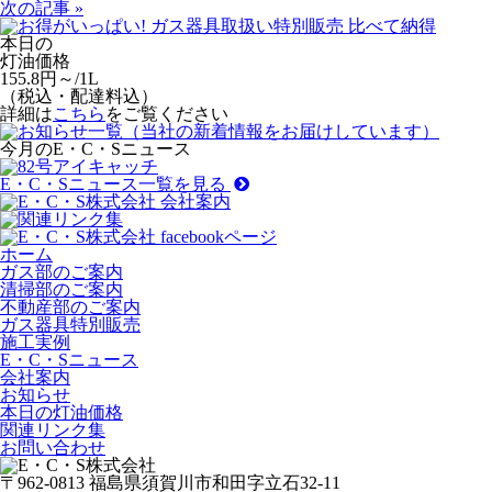
次の記事 »
本日の
灯油価格
155.8
円～/1L
（
税込・配達料込
）
詳細は
こちら
をご覧ください
今月のE・C・Sニュース
E・C・Sニュース一覧を見る
ホーム
ガス部のご案内
清掃部のご案内
不動産部のご案内
ガス器具特別販売
施工実例
E・C・Sニュース
会社案内
お知らせ
本日の灯油価格
関連リンク集
お問い合わせ
〒962-0813 福島県須賀川市和田字立石32-11